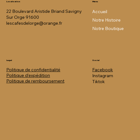
Menu
Localisation
22 Boulevard Aristide Briand Savigny
Accueil
Sur Orge 91600
Notre Histoire
lescafesdelorge@orange.fr
Notre Boutique
Legal
Social
Politique de confidentialité
Facebook
Politique
d'expédition
Instagram
Politique de remboursement
Tiktok