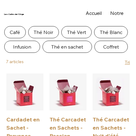
Accueil
Notre Histo
Les Cafés de l'Orge
Café
Thé Noir
Thé Vert
Thé Blanc
Infusion
Thé en sachet
Coffret
7 articles
Tri
Cardadet en
Thé Carcadet
Thé Carcadet
Sachet -
en Sachets -
en Sachets -
Provence
Passion
Nuit d'été