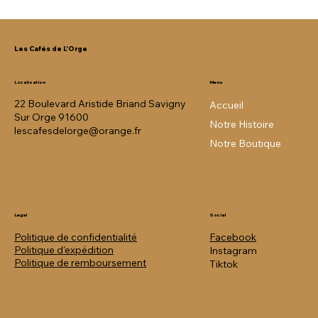
€
p
a
r
Les Cafés de L'Orge
1
0
0
Menu
Localisation
G
r
22 Boulevard Aristide Briand Savigny
Accueil
a
Sur Orge 91600
m
Notre Histoire
lescafesdelorge@orange.fr
m
Notre Boutique
e
s
Legal
Social
Politique de confidentialité
Facebook
Politique
d'expédition
Instagram
Politique de remboursement
Tiktok