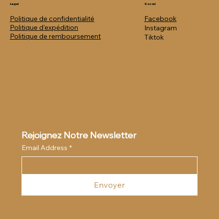
Legal
Social
Politique de confidentialité
Facebook
Politique
d'expédition
Instagram
Politique de remboursement
Tiktok
Rejoignez Notre Newsletter
Email Address
*
Envoyer