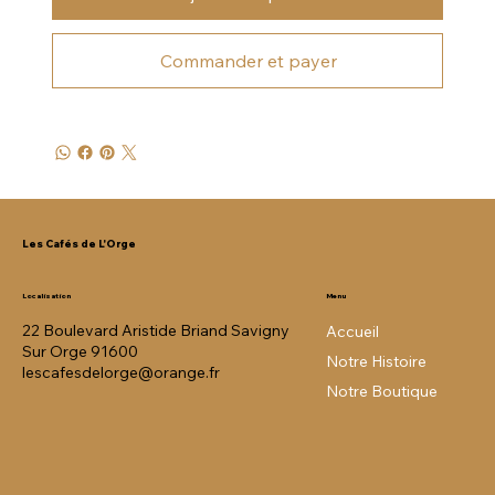
Commander et payer
Les Cafés de L'Orge
Menu
Localisation
22 Boulevard Aristide Briand Savigny
Accueil
Sur Orge 91600
Notre Histoire
lescafesdelorge@orange.fr
Notre Boutique