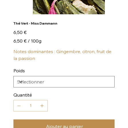
Thé Vert - Miss Dammann
Prix
6,50 €
6,50 €
6,50 € / 100g
par
100
Grammes
Notes dominantes : Gingembre, citron, fruit de
la passion
Poids
Quantité
Ajouter au panier