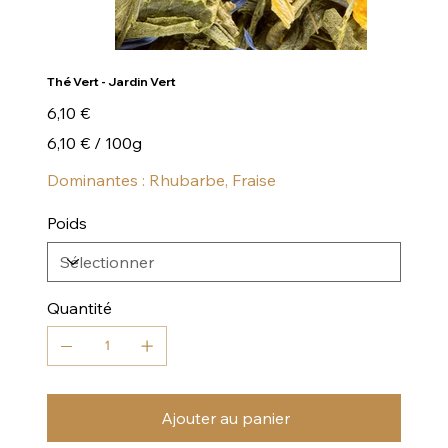
Thé Vert - Jardin Vert
Prix
6,10 €
6,10 €
6,10 € / 100g
par
100
Grammes
Dominantes : Rhubarbe, Fraise
Poids
Quantité
Ajouter au panier