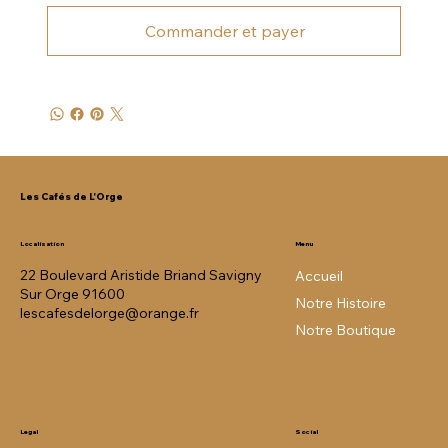
Commander et payer
Les Cafés de L'Orge
Menu
Localisation
22 Boulevard Aristide Briand Savigny
Accueil
Sur Orge 91600
Notre Histoire
lescafesdelorge@orange.fr
Notre Boutique
Legal
Social