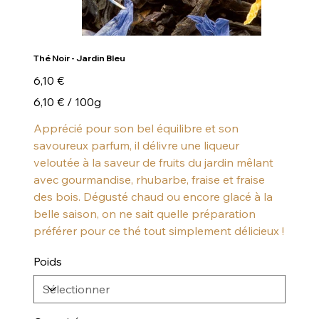
Thé Noir - Jardin Bleu
Prix
6,10 €
6,10 €
6,10 € / 100g
par
100
Grammes
Apprécié pour son bel équilibre et son
savoureux parfum, il délivre une liqueur
veloutée à la saveur de fruits du jardin mêlant
avec gourmandise, rhubarbe, fraise et fraise
des bois. Dégusté chaud ou encore glacé à la
belle saison, on ne sait quelle préparation
préférer pour ce thé tout simplement délicieux !
Poids