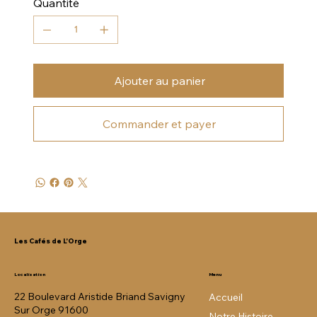
Quantité
Ajouter au panier
Commander et payer
Les Cafés de L'Orge
Menu
Localisation
22 Boulevard Aristide Briand Savigny
Accueil
Sur Orge 91600
Notre Histoire