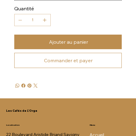
Quantité
Ajouter au panier
Commander et payer
Les Cafés de L'Orge
Menu
Localisation
22 Boulevard Aristide Briand Savigny
Accueil