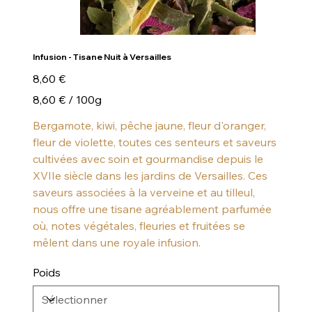
Infusion - Tisane Nuit à Versailles
Prix
8,60 €
8,60 €
8,60 € / 100g
par
100
Grammes
Bergamote, kiwi, pêche jaune, fleur d'oranger,
fleur de violette, toutes ces senteurs et saveurs
cultivées avec soin et gourmandise depuis le
XVIIe siècle dans les jardins de Versailles. Ces
saveurs associées à la verveine et au tilleul,
nous offre une tisane agréablement parfumée
où, notes végétales, fleuries et fruitées se
mêlent dans une royale infusion.
Poids